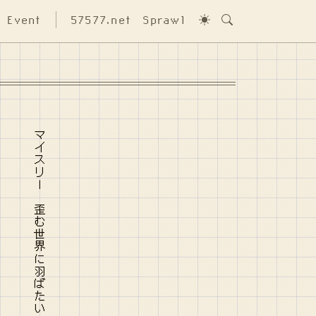
Event
57577.net
Sprawl
マイスリー 歪む世界に羽ばたいてスマホがどんどん円柱になる