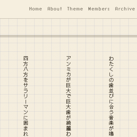
Home
About
Theme
Members
Archive
アンミカが巨大で巨大歯が綺麗わたしの寝顔をみつめないで
わたくしの歯並びに合う音楽が鳴り止まないから眠れないのよ