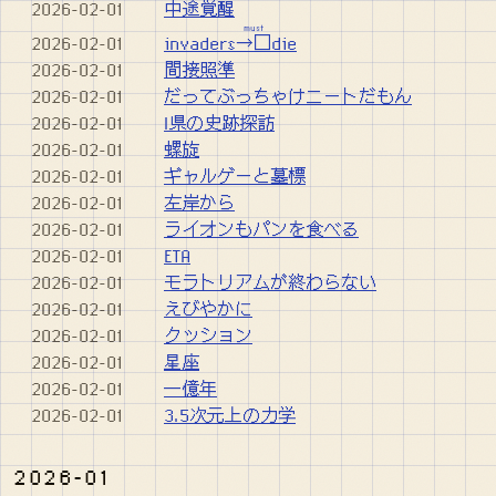
2026-02-01
中途覚醒
must
2026-02-01
invaders
→□
die
2026-02-01
間接照準
2026-02-01
だってぶっちゃけニートだもん
2026-02-01
I県の史跡探訪
2026-02-01
螺旋
2026-02-01
ギャルゲーと墓標
2026-02-01
左岸から
2026-02-01
ライオンもパンを食べる
2026-02-01
ETA
2026-02-01
モラトリアムが終わらない
2026-02-01
えびやかに
2026-02-01
クッション
2026-02-01
星座
2026-02-01
一億年
2026-02-01
3.5次元上の力学
2026-01