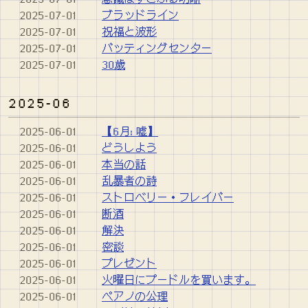
2025-07-01
ブラッドライン
2025-07-01
祝福と波形
2025-07-01
バッティングセンター
2025-07-01
30歳
2025-06
2025-06-01
【6月: 嘘】
2025-06-01
どうしよう
2025-06-01
本当の話
2025-06-01
乱暴者の詩
2025-06-01
ストロベリー・フレイバー
2025-06-01
断酒
2025-06-01
解決
2025-06-01
密談
2025-06-01
プレゼント
2025-06-01
火曜日にプードルを買います。
2025-06-01
ペアノの公理