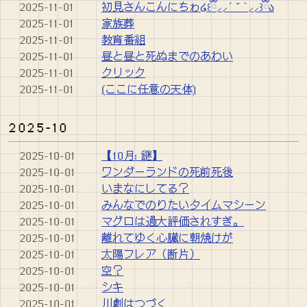
2025-11-01
初見さんこんにちゎ໒꒰ྀི⸝⸝´ ˘ `⸝⸝꒱ྀིა
2025-11-01
家族葬
2025-11-01
教育番組
2025-11-01
昼と昼と死ぬまでのあわい
2025-11-01
クリック
2025-11-01
(ここに任意の天体)
2025-10
2025-10-01
【10月: 謎】
2025-10-01
ワンダーランドの死前死後
2025-10-01
いまなにしてる？
2025-10-01
みんなでのりたいタイムマシーン
2025-10-01
マグロは過大評価されすぎ。
2025-10-01
離れてゆく心臓に朝焼けが
2025-10-01
太陽フレア（断片）
2025-10-01
空？
2025-10-01
シキ
2025-10-01
川劇はつづく