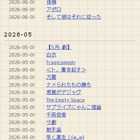
2026-06-01
佳境
2026-06-01
アポロ
2026-06-01
そして彼はそれに従った
2026-05
2026-05-01
【5月: 劇】
2026-05-01
白衣
2026-05-01
Tragicomedy
2026-05-01
＜ト、書き記す＞
2026-05-01
万雷
2026-05-01
ナメられたもの勝ち
2026-05-01
感覚がデジャヴ
2026-05-01
The Empty Space
2026-05-01
サプライズにゃんこ理論
2026-05-01
千両役者
2026-05-01
寸劇
2026-05-01
射手座
2026-05-01
早く薬を！(@_@)