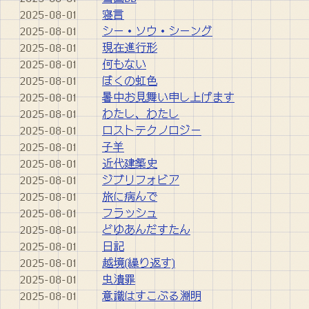
2025-08-01
寝言
2025-08-01
シー・ソウ・シーング
2025-08-01
現在進行形
2025-08-01
何もない
2025-08-01
ぼくの虹色
2025-08-01
暑中お見舞い申し上げます
2025-08-01
わたし、わたし
2025-08-01
ロストテクノロジー
2025-08-01
子羊
2025-08-01
近代建築史
2025-08-01
ジブリフォビア
2025-08-01
旅に病んで
2025-08-01
フラッシュ
2025-08-01
どゆあんだすたん
2025-08-01
日記
2025-08-01
越境(繰り返す)
2025-08-01
虫潰罪
2025-08-01
意識はすこぶる淵明