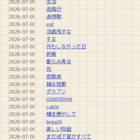
2026-07-01
生活
2026-07-01
逃飛行
2026-07-01
追悼歌
2026-07-01
eat
2026-07-01
泡銭残すな
2026-07-01
する
2026-07-01
何もしなかった日
2026-07-01
終焉
2026-07-01
膨らみ具合
2026-07-01
死
2026-07-01
窓際族
2026-07-01
踊る短歌
2026-07-01
ダミアン
2026-07-01
COUNTDOWN
2026-07-01
cable
2026-07-01
橋を燃やして
2026-07-01
breath
2026-07-01
美しい呪詛
2026-07-01
まだ地下室がすべて