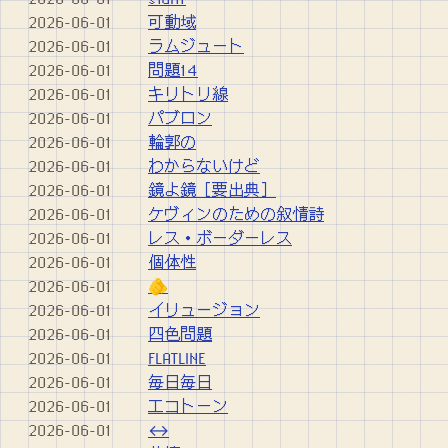
2026-06-01
可動域
2026-06-01
ラムジュート
2026-06-01
問題14
2026-06-01
キリトリ線
2026-06-01
パブロン
2026-06-01
輪郭の
2026-06-01
わからないけど
2026-06-01
鏡よ鏡［要出典］
2026-06-01
ケヴィンのための叙情詩
2026-06-01
レス・ボーダーレス
2026-06-01
個体性
2026-06-01
🫵
2026-06-01
イリュージョン
2026-06-01
四色問題
2026-06-01
FLATLINE
2026-06-01
毎日毎日
2026-06-01
エコトーン
2026-06-01
↔︎