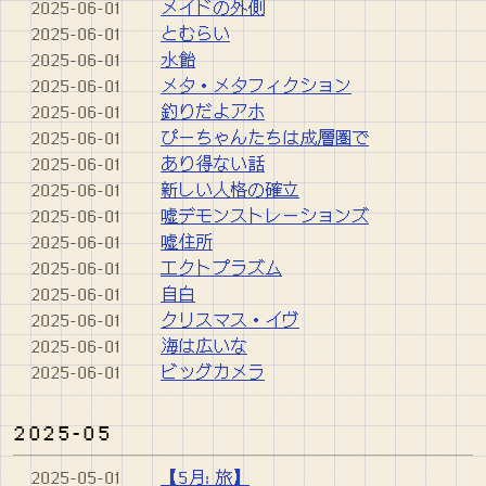
2025-06-01
メイドの外側
2025-06-01
とむらい
2025-06-01
水飴
2025-06-01
メタ・メタフィクション
2025-06-01
釣りだよアホ
2025-06-01
ぴーちゃんたちは成層圏で
2025-06-01
あり得ない話
2025-06-01
新しい人格の確立
2025-06-01
嘘デモンストレーションズ
2025-06-01
嘘住所
2025-06-01
エクトプラズム
2025-06-01
自白
2025-06-01
クリスマス・イヴ
2025-06-01
海は広いな
2025-06-01
ビッグカメラ
2025-05
2025-05-01
【5月: 旅】