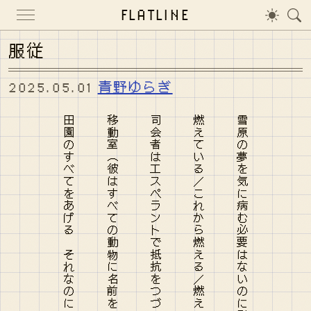
FLATLINE
服従
2025.05.01
青野ゆらぎ
移動室（彼はすべての動物に名前をつけるふりをしたのに）
司会者はエスペラントで抵抗をつづけた あなたはまだ話せます
燃えている／これから燃える／燃えていた塔だと兵士たちは口々に
雪原の夢を気に病む必要はないのに慰霊碑の町へいく