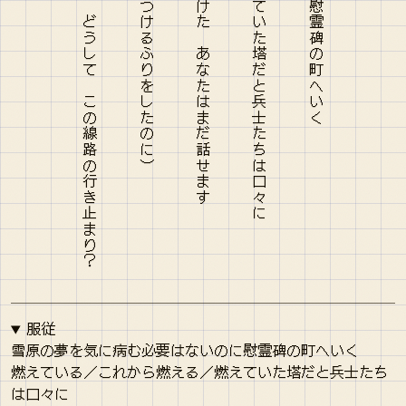
田園のすべてをあげる それなのに どうして この線路の行き止まり？
服従
雪原の夢を気に病む必要はないのに慰霊碑の町へいく
燃えている／これから燃える／燃えていた塔だと兵士たち
は口々に