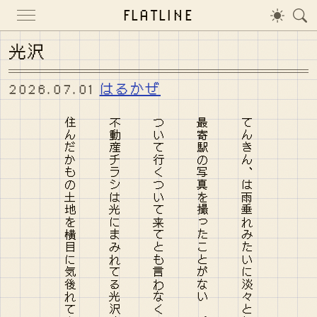
FLATLINE
光沢
2026.07.01
はるかぜ
住んだかもの土地を横目に気後れて高速からの街は飴色
不動産チラシは光にまみれてる光沢すぎて未来が滑る
ついて行くついて来てとも言わなくて入道雲のみ膨らんでゆく
最寄駅の写真を撮ったことがない 近すぎるから遠ざかるひと
てんきん、は雨垂れみたいに淡々と気持ちを穿つ発音だった