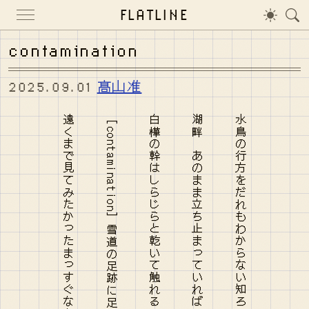
FLATLINE
contamination
2025.09.01
髙山准
遠くまで見てみたかったまっすぐなあなたの雪の降る林道を
［contamination］雪道の足跡に足跡を重ねる［深い霧］
白樺の幹はしらじらと乾いて触れるのならばすべてを愛せ
湖畔 あのまま立ち止まっていればわたしが産んだであろう神々
水鳥の行方をだれもわからない知ろうとしない夜の水底