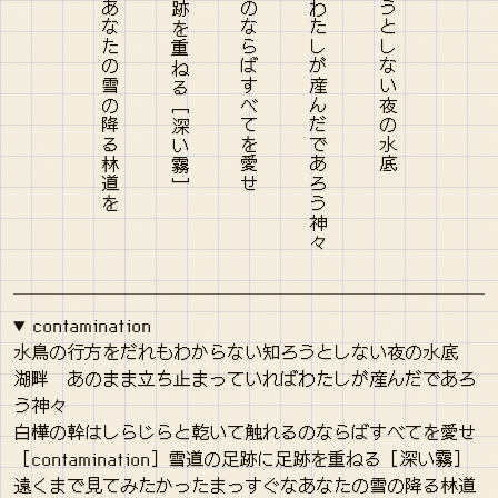
contamination
水鳥の行方をだれもわからない知ろうとしない夜の水底
湖畔 あのまま立ち止まっていればわたしが産んだであろ
う神々
白樺の幹はしらじらと乾いて触れるのならばすべてを愛せ
［contamination］雪道の足跡に足跡を重ねる［深い霧］
遠くまで見てみたかったまっすぐなあなたの雪の降る林道