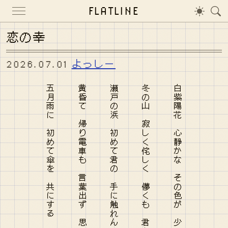
FLATLINE
恋の幸
2026.07.01
よっしー
五月雨に 初めて傘を 共にする 二人見つめし 白紫陽花よ
黄昏て 帰り電車も 言葉出ず 思い気づけば 二人乗り越し
瀬戸の浜 初めて君の 手に触れん 赤らむ君は 僕の夕焼け
冬の山 寂しく侘しく 儚くも 君と共なら 全てが美なり
白紫陽花 心静かな その色が 少し色づき 心が燃える