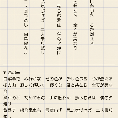
恋の幸
白紫陽花 心静かな その色が 少し色づき 心が燃える
冬の山 寂しく侘しく 儚くも 君と共なら 全てが美な
り
瀬戸の浜 初めて君の 手に触れん 赤らむ君は 僕の夕
焼け
黄昏て 帰り電車も 言葉出ず 思い気づけば 二人乗り
越し