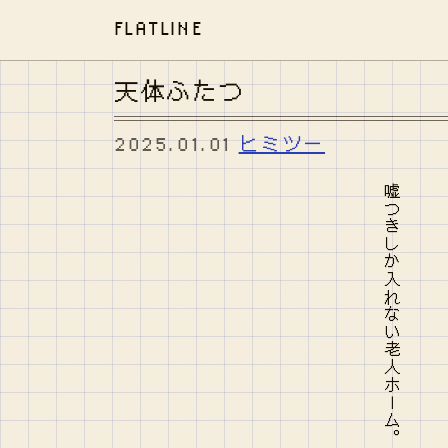
FLATLINE
天体ふたつ
2025.01.01
ヒミツー
嘘つきしか入れない老人ホーム。雲を食べる。月光を吐く。