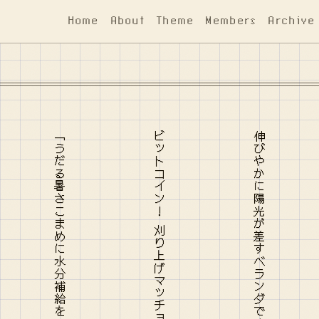
Home
About
Theme
Members
Archive
「うだる暑さこまめに水分補給を」︙︙ちなみに棺桶は涼しい
伸びやかに陽光が差すベランダで魔女の茶会は話題が尽きぬ