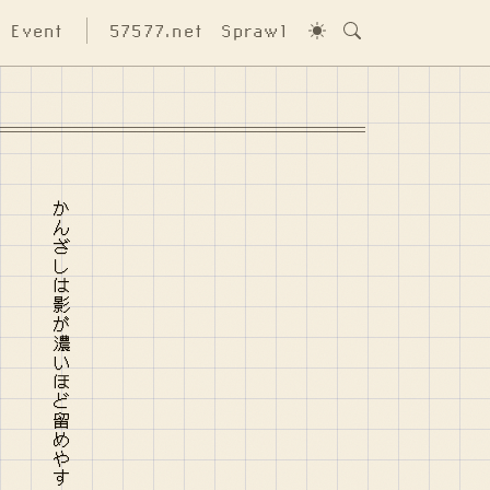
Event
57577.net
Sprawl
かんざしは影が濃いほど留めやすい 祭囃子だ飲めや歌えや