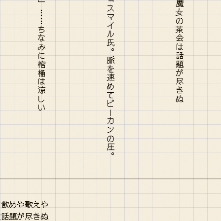
ビットコイン！ 刈り上げマッチョスマイル氏。脈を速めてピーカンの圧。
だ飲めや歌えや
は話題が尽きぬ