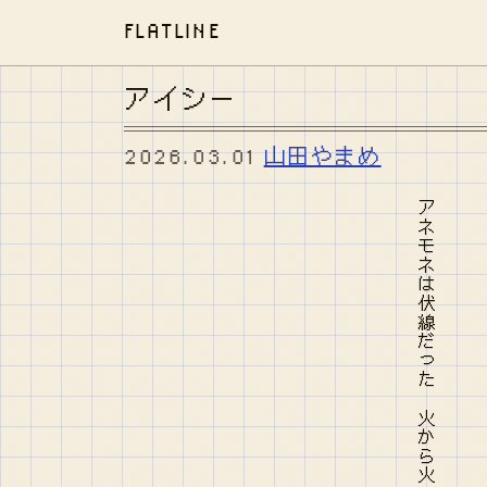
FLATLINE
アイシー
2026.03.01
山田やまめ
アネモネは伏線だった 火から火に継ぐ息 次の王位になるよ