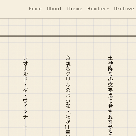
Home
About
Theme
Members
Archive
魚焼きグリルのような人物が
土砂降りの交差点に脅されながら七面鳥に詰め物をする
11