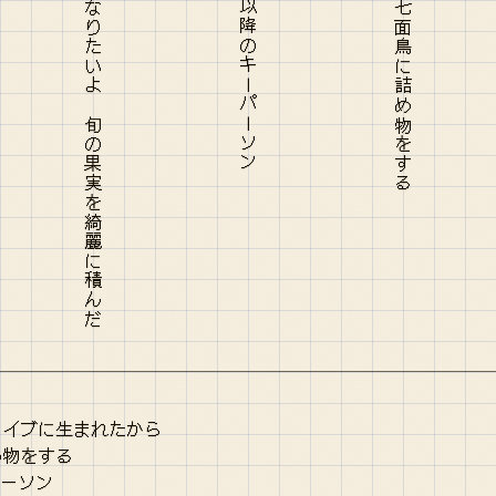
レオナルド・ダ・ヴィンチ に なりたいよ 旬の果実を綺麗に積んだ
章以降のキーパーソン
・イブに生まれたから
め物をする
パーソン