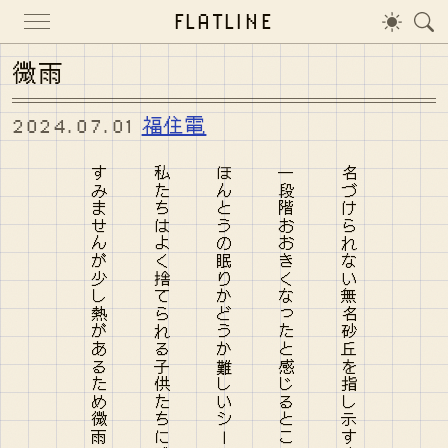
FLATLINE
微雨
2024.07.01
福住電
すみませんが少し熱があるため微雨でふやけるかビルマにでも行くか
私たちはよく捨てられる子供たちに残された生野菜を使用
ほんとうの眠りかどうか難しいシートをめくるどこにもいない
一段階おおきくなったと感じるところには触れずにいれられる
名づけられない無名砂丘を指し示すゆびの先までしっかりつけて