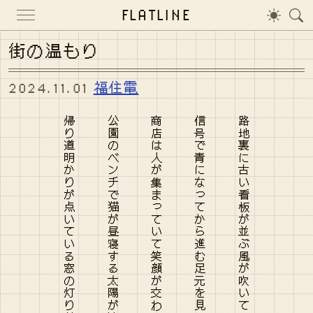
FLATLINE
街の温もり
2024.11.01
福住電
帰り道明かりが点いている窓の灯りが街道を照らして
公園のベンチで猫が昼寝する太陽が沈む時間の流れ
商店は人が集まっていて笑顔が交わる空が明るい
信号で青になってから進む足元を見てリズムを刻む
路地裏に古い看板が並ぶ風が吹いて心地よい日