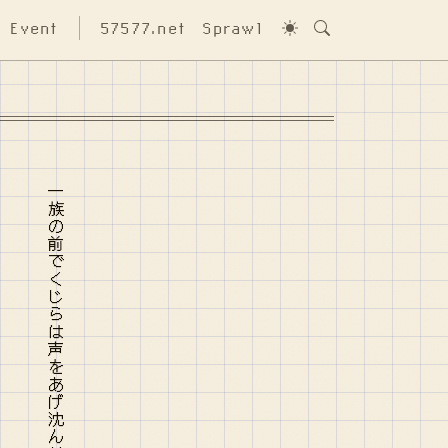
Event
57577.net
Sprawl
一族の前でくじらは声をあげ沈んだ 歩くような速さで