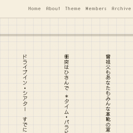
Home
About
Theme
Members
Archive
た
ドライブイン・シアター すでに死んでいる俳優たちが銃を互いに
衝突はひさんで ＊タイム・パラドクス＊ 女の子以外すべてが無傷
曾祖父もあなたもみんな革靴の室内楽の奏者の家霊