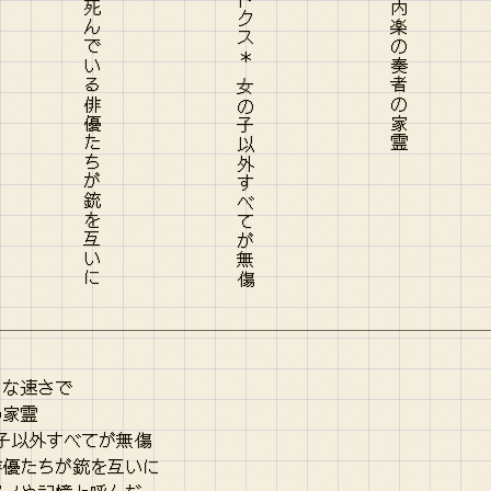
うな速さで
の家霊
の子以外すべてが無傷
俳優たちが銃を互いに