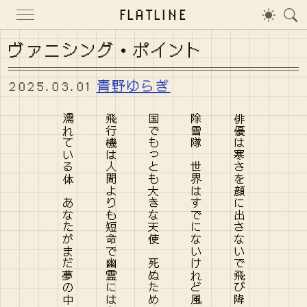
FLATLINE
ヴァニシング・ポイント
2025.03.01
青野ゆらぎ
濡れている体 あなたがまだ夢の中にいるってどうしてわかる？
飛行機は人間よりも短命で幽霊にはならない 確実に
国でもっとも大きな天使 死ぬためにいままで君は働いてきた
除雪隊 世界はすでにないけれど風に向かって立つ風見鶏
俳優は寒さを顔に出さないで飛び降りていく ビデオの中で