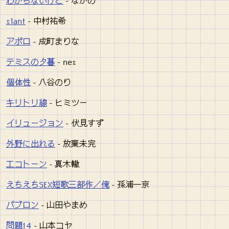
わからないけど
- なかの
slant
- 中村祐希
アポロ
- 成町まりな
テミスの夕暮
- nes
個体性
- 八谷のり
キリトリ線
- ヒミツー
イリュージョン
- 伏見すず
外野に出れる
- 放棄未完
エコトーン
- 真木轍
えちえちSEX短歌三部作／俺
- 孫浦一京
パブロン
- 山田やまめ
問題14
- 山本コヤ