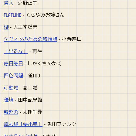
鳥人
- 京野正午
FLATLINE
- くらやみお姉さん
柳
- 児玉すだま
ケヴィンのための叙情詩
- 小西善仁
「出るな」
- 再生
毎日毎日
- しかくさんかく
四色問題
- 雀100
可動域
- 髙山准
佳境
- 田中記念館
輪郭の
- 太朗千尋
鏡よ鏡［要出典］
- 兎田ファルク