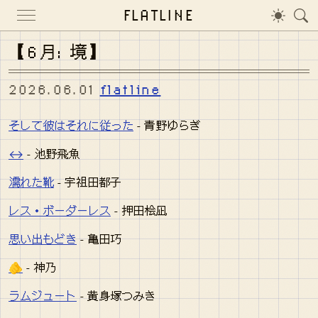
FLATLINE
【6月: 境】
2026.06.01
flatline
そして彼はそれに従った
- 青野ゆらぎ
↔︎
- 池野飛魚
濡れた靴
- 宇祖田都子
レス・ボーダーレス
- 押田桧凪
思い出もどき
- 亀田巧
🫵
- 神乃
ラムジュート
- 黄身塚つみき