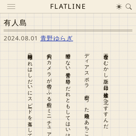
FLATLINE
有人島
2024.08.01
青野ゆらぎ
時間軸（それはしだいにスピードを落としてきみの住む家になる）
大判のカメラが雪のふる島のミニチュアを撮る 夜中の海で
明瞭でない発音で早口でだれともしてはいけないことを
ディアスポラ 曲がった路地のあちこちに花をもつ手が見えるのはなぜ？
不合理なむかし話を目印に砕氷船は北へすすんだ