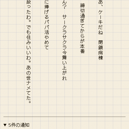
おばあちゃん！オレだよタケシ！事故ったわ。でも住みいいわ。あの世ナメてた。
5件の通知