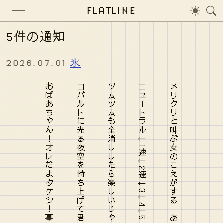
FLATLINE
5件の通知
2026.07.01
氷
コバルトに光る夜空を持ち上げて君に捧げるパパ活やめて
ツムツムも全消ししたら楽しいじゃん？ サークラサクラ今舞い上がれ
ニュートラル→1速→2速→3→4→5 締切過ぎてからが本番
メリクリと叫ぶ女のこえがする ああ、ケーキだね 閉鎖病棟