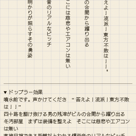
ドップラー効果
噴水前です。声かけてくださ “ 答えよ！流派！東方不敗
は！！”
四十路を駆け抜ける男の残滓がビルの合間から躍り出る
冬汚部屋 まずは装備を整えよ そこには慈悲やエアコン
は無い