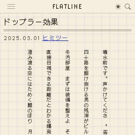
FLATLINE
ドップラー効果
2025.03.01
ヒミツー
澄み渡る空にはためく鯉のぼり 月明かりが照らすその勇姿
直接目視できる距離だとわかる爆発音のリアルなピッチ
冬汚部屋 まずは装備を整えよ そこには慈悲やエアコンは無い
四十路を駆け抜ける男の残滓がビルの合間から躍り出る
噴水前です。声かけてくださ “ 答えよ！流派！東方不敗は！！”