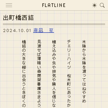
FLATLINE
出町橋西詰
2024.10.01
彦凪 至
橋詰の大きな柳に出会うときぼくのわずかな年輪をみせる
見渡せば薄暗い森閉架書庫さまようばかり十八の夏
植え込みや虫や排気や隣人を信じないから外干ししない
チェリーハイツ 桜木町にあったからチェリーハイツなんだねきみは
木陰から木陰を渡ってはねやすめ つばさを持たぬからだでさえも