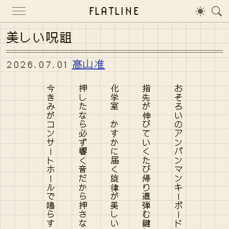
FLATLINE
美しい呪詛
2026.07.01
髙山准
今きみがコンサートホールで鳴らすひとつひとつの呪詛を知ってる
押したなら必ず響く音だから押さないままで見送った駅
化学室 かすかに届く旋律が美しい呪詛みたいで眠る
指先が伸びていくたび帰り道弾む鍵盤みたいな声で
おそろいのアンパンマンキーボードからきみの人生は始まった