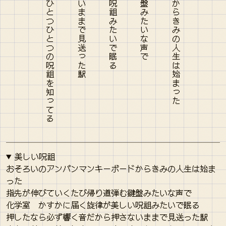
美しい呪詛
おそろいのアンパンマンキーボードからきみの人生は始ま
った
指先が伸びていくたび帰り道弾む鍵盤みたいな声で
化学室 かすかに届く旋律が美しい呪詛みたいで眠る
押したなら必ず響く音だから押さないままで見送った駅