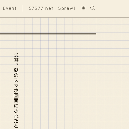
Event
57577.net
Sprawl
忌避。朝のスマホ画面にふれたとき死者のひたいのようなつめたさ