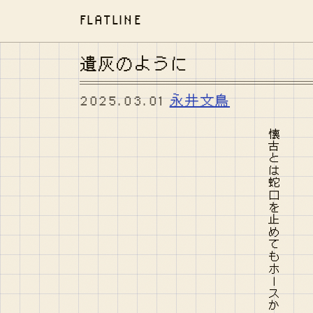
FLATLINE
遺灰のように
2025.03.01
永井文鳥
懐古とは蛇口を止めてもホースからしばらく流れ続けゆく水