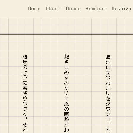
Home
About
Theme
Members
Archive
抱きしめるみたいに風の両腕がわたしの胴に纏わせる雪
墓地に立つわたしをダウンコートごと押せば空気は実体を持ち