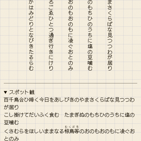
のおのもおのもに凌ぐおとのみ
スポット観
百千鳥合ひ啼く今日をあしびきのやまさくらばな見つつわ
が居り
こし掛けてだいふく食む たまぎぬのもちひのうちに塩の
豆噛む
むくどち
くさむらをほしいままなる
椋鳥等
のおのもおのもに凌ぐお
とのみ