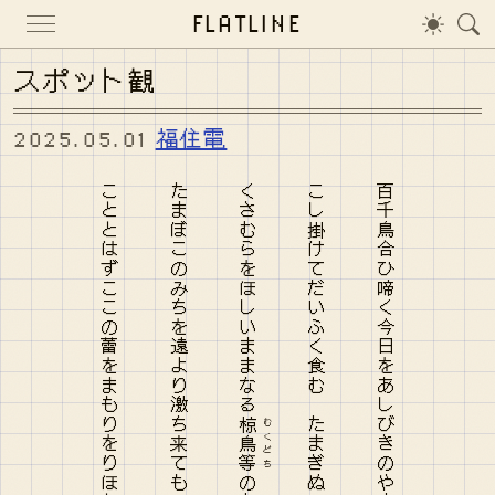
FLATLINE
スポット観
2025.05.01
福住電
こととはずここの蕾をまもりをりほかはみどりとなびきたるらむ
たまぼこのみちを遠より激ち来てもろごゑひとつ過ぎ行きにけり
くさむらをほしいままなる
こし掛けてだいふく食む たまぎぬのもちひのうちに塩の豆噛む
百千鳥合ひ啼く今日をあしびきのやまさくらばな見つつわが居り
椋鳥等
むくどち