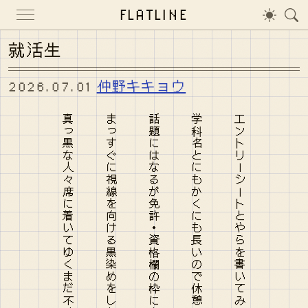
FLATLINE
就活生
2026.07.01
仲野キキョウ
真っ黒な人々席に着いてゆくまだ不確かな未来目指して
まっすぐに視線を向ける黒染めをした男性に生まれ変わった
話題にはなるが免許・資格欄の枠に書けない温泉ソムリエ
学科名とにもかくにも長いので休憩せずにはいられません
エントリーシートとやらを書いてみる小説を書くような素振りで