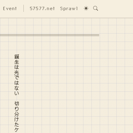
Event
57577.net
Sprawl
誕生は光ではない 切り分けたケーキはすぐに倒れてしまう