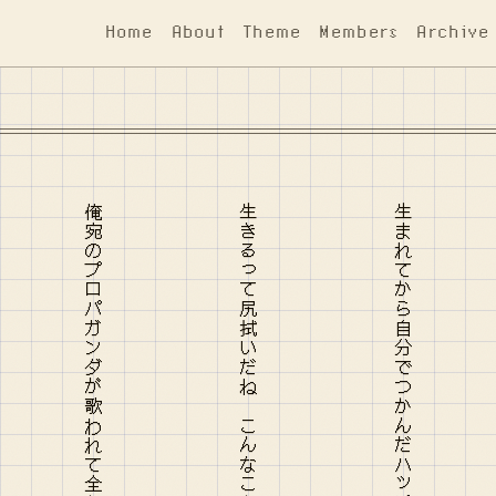
Home
About
Theme
Members
Archive
俺宛のプロパガンダが歌われて全部を吹き消すためにふくらむ
生きるって尻拭いだね こんなことあらゆる世代に言わせないでね