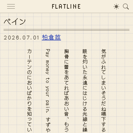
FLATLINE
ペイン
2026.07.01
柏倉茘
カーテンのにおいばかりを知っていて真珠を舌の裏で溶かした
Pay money to your pain. すずやかな甘さのゆびさきをひらきそう
胸骨に蕾をあてればあおい音、もうすぐあなたに夏が襲うよ
眼を灼いた永遠にはじける光線と繰り返されないフラッシュバック
気がふれてしまいそうだね嚥下するたびおとずれる微かな痛み