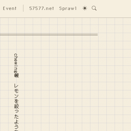
Event
57577.net
Sprawl
chewing報 レモンを絞ったような果汁100%のグミが降ります