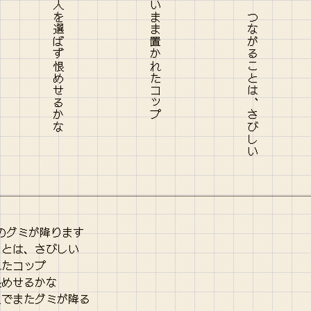
%のグミが降ります
ことは、さびしい
れたコップ
恨めせるかな
星でまたグミが降る