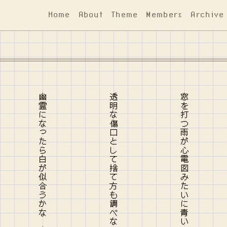
Home
About
Theme
Members
Archive
幽霊になったら白が似合うかな 人を選ばず恨めせるかな
透明な傷口として捨て方も調べないまま置かれたコップ
窓を打つ雨が心電図みたいに青い つながることは、さびしい