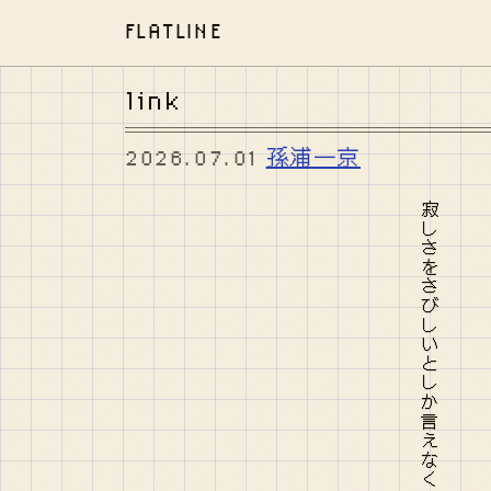
FLATLINE
link
2026.07.01
孫浦一京
寂しさをさびしいとしか言えなくてどこかの星でまたグミが降る