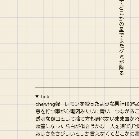
link
chewing報 レモンを絞ったような果汁100
窓を打つ雨が心電図みたいに青い つながる
透明な傷口として捨て方も調べないまま置か
幽霊になったら白が似合うかな 人を選ばず
寂しさをさびしいとしか言えなくてどこかの