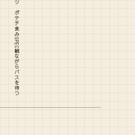
式典で閉館してたアウシュヴィッツ ポテチ食みSPEC観ながらバスを待つ