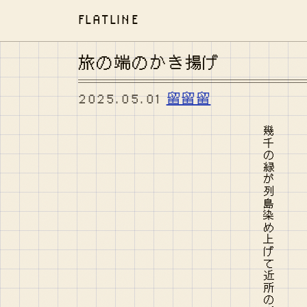
FLATLINE
旅の端のかき揚げ
2025.05.01
留留留
幾千の緑が列島染め上げて近所のパン屋はきら光るまま