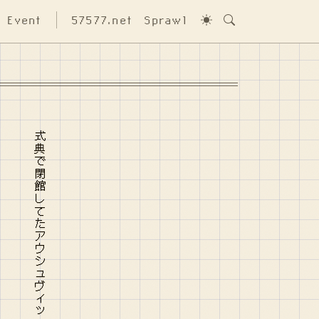
Event
57577.net
Sprawl