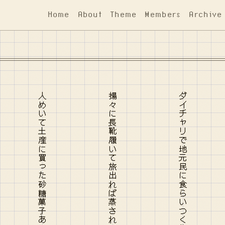
Home
About
Theme
Members
Archive
人めいて土産に買った砂糖菓子あぐねにあぐねわが胃におちゆく
揚々に長靴履いて旅出れば蒸される足と三泊四日
ダイチャリで地元民に食らいつく街灯のない冬夜の鴨川