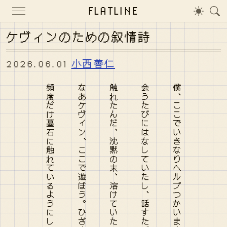
FLATLINE
ケヴィンのための叙情詩
2026.06.01
小西善仁
頻度だけ墓石に触れているようにしこりがとれる態度はながく
触れたんだ、沈黙の末、溶けていた。自分はじかではもういやだよ。