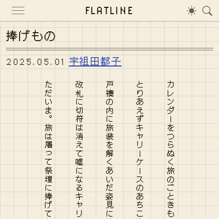
FLATLINE
捧げもの
2025.05.01
宇祖田都子
ただいま。旅は屠って祭壇に捧げてきたからね 大丈夫
改札に切符は消えて嘘になるキャリーケースの中身のわたし
戸襖の内に旅装を解くあいだ姿見に蛇しばしば映る
とりあえずキャリーケースのあちこちにポーチとパン屑と黙示録
カレンダーをつらぬく旅のごときもの よくひるがえるスカートが好き