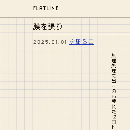
FLATLINE
膜を張り
2025.01.01
夕凪らこ
無理矢理に出すのも疲れたセロトニン良いとされてる日々は祈り