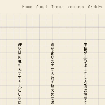
Home
About
Theme
Members
Archive
諦めは何度もみてて大人だし空に溶けてく赤い風船
陽だまりの内に入れず控えめに濃くなる影はただ揺らいで
感情が走り出しては内側の熱がてっぺんに上がり続け