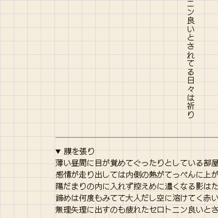
膜を張り
薄い昼間に目が覚めてぐったりとしている部
感情が走り出しては内側の熱がてっぺんに上
陽だまりの内に入れず控えめに濃くなる影は
諦めは何度もみてて大人だし空に溶けてく赤
無理矢理に出すのも疲れたセロトニン良いと