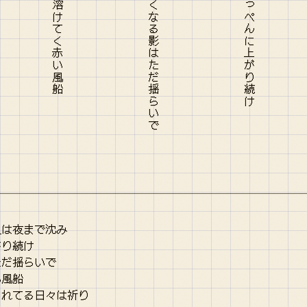
屋は夜まで沈み
がり続け
ただ揺らいで
い風船
されてる日々は祈り