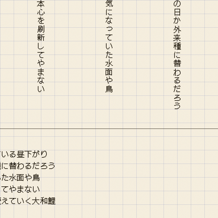
ている昼下がり
種に替わるだろう
いた水面や鳥
してやまない
饐えていく大和鯉