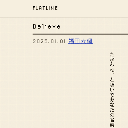
FLATLINE
Believe
2025.01.01
福田六個
たぶんね、と継いであなたの省察はみるみる饐えていく大和鯉