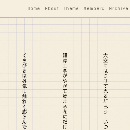
Home
About
Theme
Members
Archive
くちびるは外気に触れて膨らんで本心を刷新してやまない
護岸工事がやがて始まる冬にだけ気になっていた水面や鳥
大空にはじけて光るだろう いつの日か外来種に替わるだろう