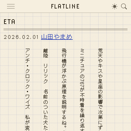
FLATLINE
ETA
2026.02.01
山田やまめ
アンチ・クロック・ワイズ 私が変だってちゃんと伝えてよモールスで
離陸 リリック 名前のついた犬たちは大して遠くにはいけないね
飛行機が浮かぶ原理を説明するね。Ａ４を一枚用意して。
ミニチュアの767が不時着を繰り返すキッズ・プレイ・ルームで
荒天やキスや星座の影響で次第にずれてゆく