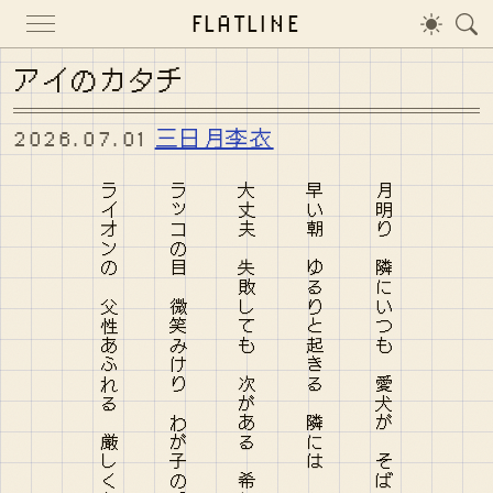
FLATLINE
アイのカタチ
2026.07.01
三日月李衣
ライオンの 父性あふれる 厳しくも 子のためにも 叱らねばならぬ
ラッコの目 微笑みけり わが子の愛 抱きしめながら 海に浮かぶの
大丈夫 失敗しても 次がある 希望を捨てず 空を見上げよ
早い朝 ゆるりと起きる 隣には 相棒の友 ふわりと笑う
月明り 隣にいつも 愛犬が そばにいるけり ずっと一緒