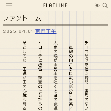
FLATLINE
ファントーム
2025.04.01
京野正午
だとしても 王道が王の心臓へ到る道だとしても 忘却
トローチと機雷 架空のともだちの脳科学者に同じ末路を
人魚の喉が水晶玉を吐くときの食道の描くサインカーブ
二車線の向こうに放つ低分子医薬／二時間だけのバカンス
チョコだけを使う拷問 番号のない国道を舌で溶かして