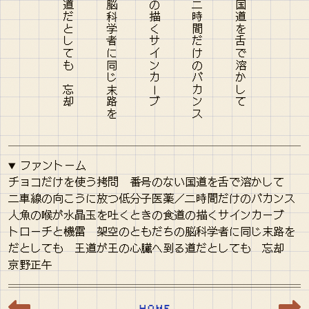
ファントーム
チョコだけを使う拷問 番号のない国道を舌で溶かして
二車線の向こうに放つ低分子医薬／二時間だけのバカンス
人魚の喉が水晶玉を吐くときの食道の描くサインカーブ
トローチと機雷 架空のともだちの脳科学者に同じ末路を
だとしても 王道が王の心臓へ到る道だとしても 忘却
京野正午
HOME