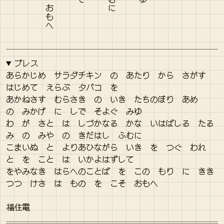
ブレス
あらかじめ サラダチキン の あたり から さがす
はじめて えらぶ タバコ を
あかねさす むらさき の いき たちのぼり あめ
の みかげ に しで そよぐ みゆ
わ が さと は しづかなる かな いはばしる たる
み の みや の きだはし ふむに
こまいぬ と よりあひながら いき を つぐ われ
と を こと は いかよはずして
をやみなき はらへのことば を この もり に きき
つつ けさ は もの を こそ おもへ
福住電