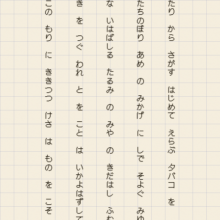
をやみなき はらへのことば を この もり に ききつつ けさ は もの を こそ おもへ
こまいぬ と よりあひながら いき を つぐ われ と を こと は いかよはずして
わ が さと は しづかなる かな いはばしる たるみ の みや の きだはし ふむに
あかねさす むらさき の いき たちのぼり あめ の みかげ に しで そよぐ みゆ
あらかじめ サラダチキン の あたり から さがす はじめて えらぶ タバコ を