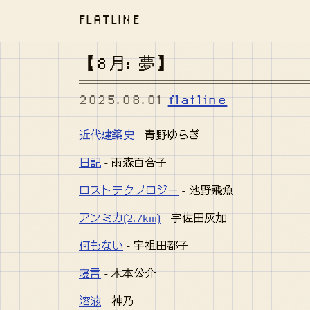
FLATLINE
【8月: 夢】
2025.08.01
flatline
近代建築史
- 青野ゆらぎ
日記
- 雨森百合子
ロストテクノロジー
- 池野飛魚
アンミカ(2.7km)
- 宇佐田灰加
何もない
- 宇祖田都子
寝言
- 木本公介
溶液
- 神乃