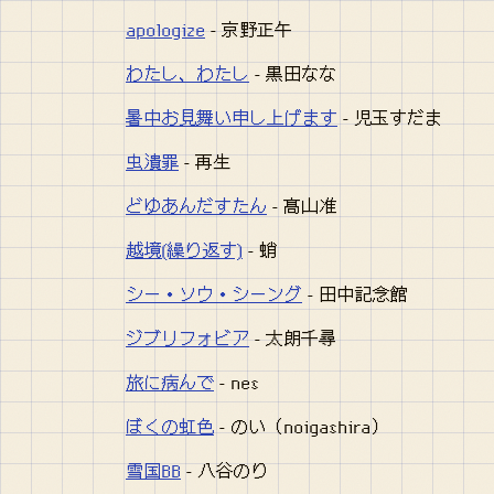
apologize
- 京野正午
わたし、わたし
- 黒田なな
暑中お見舞い申し上げます
- 児玉すだま
虫潰罪
- 再生
どゆあんだすたん
- 髙山准
越境(繰り返す)
- 蛸
シー・ソウ・シーング
- 田中記念館
ジブリフォビア
- 太朗千尋
旅に病んで
- nes
ぼくの虹色
- のい（noigashira）
雪国BB
- 八谷のり