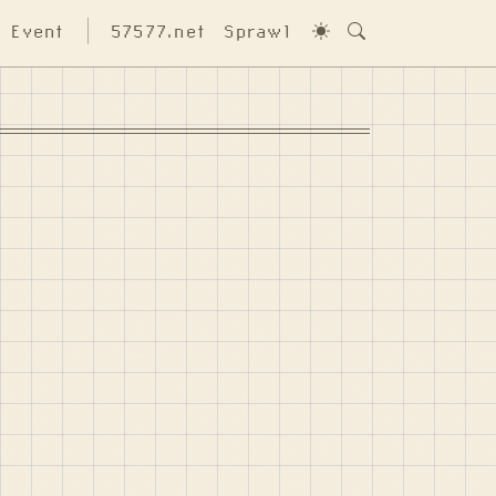
Event
57577.net
Sprawl