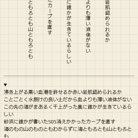
沸き上がる黒い血潮を許せるか赤い岩肌認められるか
ことごとく水捌けの良い土だから血よりも薄い液体がない
この先の海がまあるく干上がった奥に誰かが生きているら
しい
砂浜に誰かが書いたSOS消えかかったカーブを直す
海のもの山のものともわからずに海ともろとも山ともろと
も