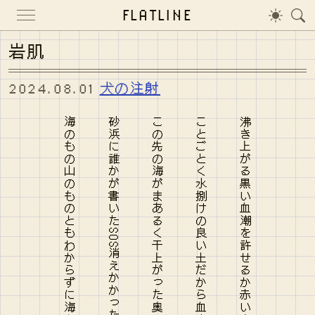
FLATLINE
岩肌
2024.08.01
犬の注射
海のもの山のものともわからずに海ともろとも山ともろとも
砂浜に誰かが書いたSOS消えかかったカーブを直す
この先の海がまあるく干上がった奥に誰かが生きているらしい
ことごとく水捌けの良い土だから血よりも薄い液体がない
沸き上がる黒い血潮を許せるか赤い岩肌認められるか