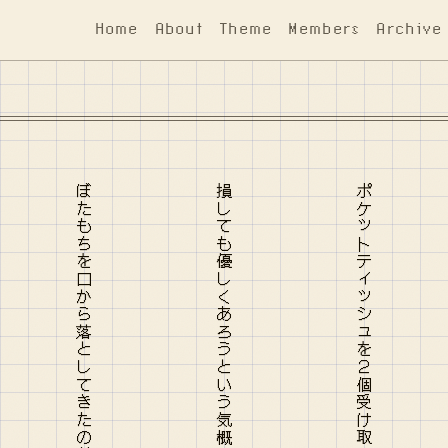
Home
About
Theme
Members
Archive
損しても優しくあろうという気概 interrupt頭蓋骨 出れず