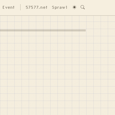
Event
57577.net
Sprawl