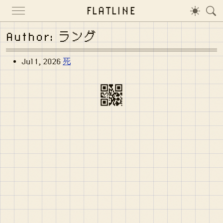
FLATLINE
Author: ラング
Jul 1, 2026
死